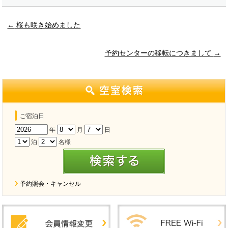
←
桜も咲き始めました
予約センターの移転につきまして
→
ご宿泊日
年
月
日
泊
名様
予約照会・キャンセル