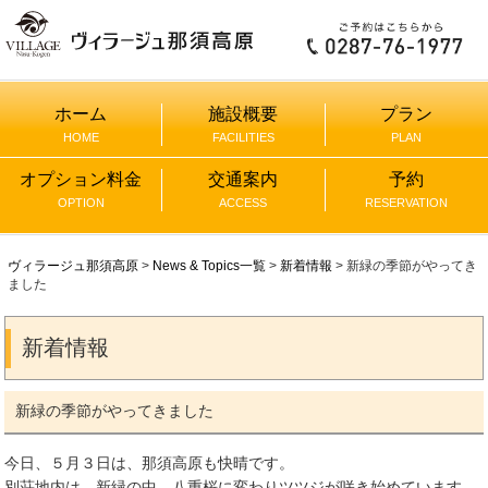
ホーム
施設概要
プラン
HOME
FACILITIES
PLAN
オプション料金
交通案内
予約
OPTION
ACCESS
RESERVATION
ヴィラージュ那須高原
>
News & Topics一覧
>
新着情報
> 新緑の季節がやってき
ました
新着情報
新緑の季節がやってきました
今日、５月３日は、那須高原も快晴です。
別荘地内は、新緑の中、八重桜に変わりツツジが咲き始めています。