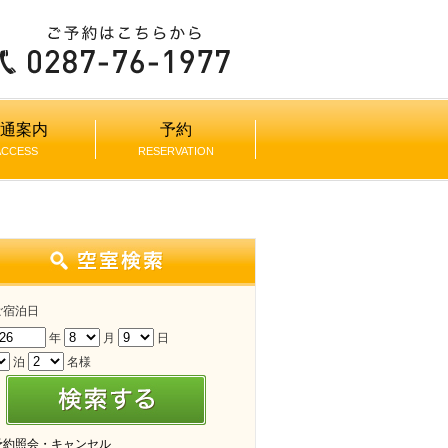
通案内
予約
ACCESS
RESERVATION
ご宿泊日
年
月
日
泊
名様
予約照会・キャンセル