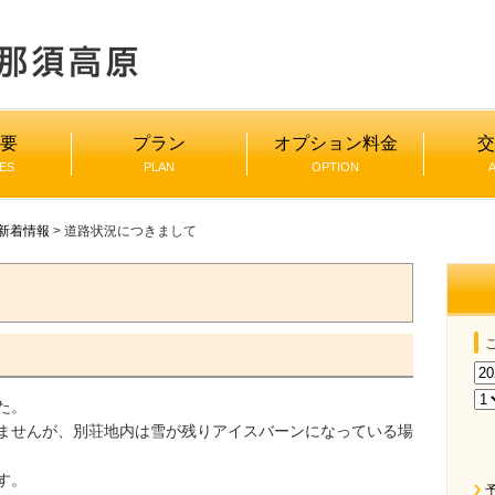
概要
プラン
オプション料金
交
IES
PLAN
OPTION
新着情報
> 道路状況につきまして
た。
ませんが、別荘地内は雪が残りアイスバーンになっている場
す。